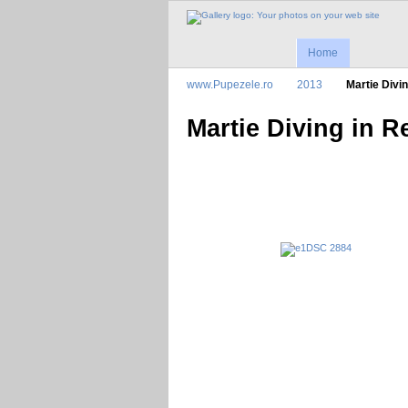
Home
www.Pupezele.ro
2013
Martie Divi
Martie Diving in R